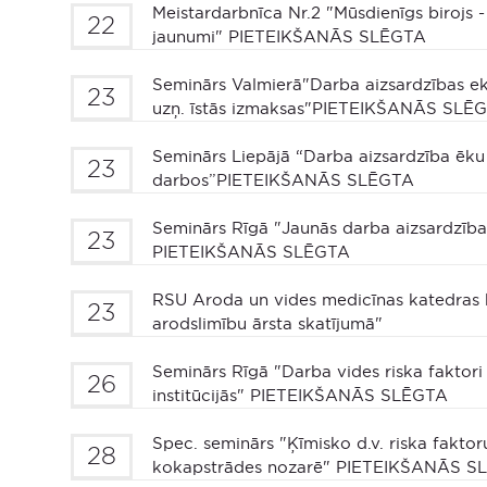
Meistardarbnīca Nr.2 "Mūsdienīgs birojs -
22
jaunumi" PIETEIKŠANĀS SLĒGTA
Seminārs Valmierā"Darba aizsardzības e
23
uzņ. īstās izmaksas"PIETEIKŠANĀS SLĒ
Seminārs Liepājā “Darba aizsardzība ēku 
23
darbos”PIETEIKŠANĀS SLĒGTA
Seminārs Rīgā "Jaunās darba aizsardzīb
23
PIETEIKŠANĀS SLĒGTA
RSU Aroda un vides medicīnas katedras 
23
arodslimību ārsta skatījumā"
Seminārs Rīgā "Darba vides riska faktori
26
institūcijās" PIETEIKŠANĀS SLĒGTA
Spec. seminārs "Ķīmisko d.v. riska fakto
28
kokapstrādes nozarē" PIETEIKŠANĀS S