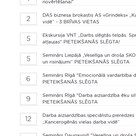
novērtēšanai"
DAS biznesa brokastis AS «Grindeks» „K
2
vidē” - 3 BRĪVAS VIETAS
Ekskursija VNT „Darbs slēgtās telpās. S
5
atļaujas" PIETEIKŠANĀS SLĒGTA!
Seminārs Liepājā „Veselīga un droša SKOL
5
un risinājumi” PIETEIKŠANĀS SLĒGTA
Seminārs Rīgā “Emocionālā vardarbība d
6
PIETEIKŠANĀS SLĒGTA
Seminārs Rīgā “Darba aizsardzība ēku sil
9
PIETEIKŠANĀS SLĒGTA
Darba aizsardzības speciālistu pieredze
12
„Kancerogēnās vielas darba vidē”
Seminārs Daugavpilī "Veselīga un droša S