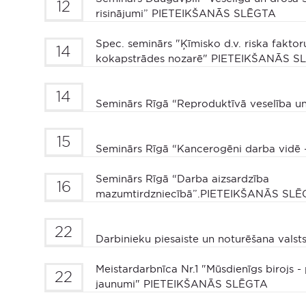
12
risinājumi” PIETEIKŠANĀS SLĒGTA
Spec. seminārs "Ķīmisko d.v. riska fakto
14
kokapstrādes nozarē" PIETEIKŠANĀS S
14
Seminārs Rīgā “Reproduktīvā veselība u
15
Seminārs Rīgā “Kancerogēni darba vidē –
Seminārs Rīgā “Darba aizsardzība
16
mazumtirdzniecībā”.PIETEIKŠANĀS SL
22
Darbinieku piesaiste un noturēšana valsts
Meistardarbnīca Nr.1 "Mūsdienīgs birojs -
22
jaunumi" PIETEIKŠANĀS SLĒGTA