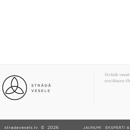
Strādā vesel
sociālajos tī
stradavesels.lv
©
2026
JAUNUMI
EKSPERTI &