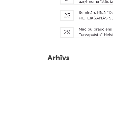
uzņēmuma īstās 
Seminārs Rīgā “Da
23
PIETEIKŠANĀS S
Mācību brauciens 
29
Turvapuisto" Hel
Arhīvs