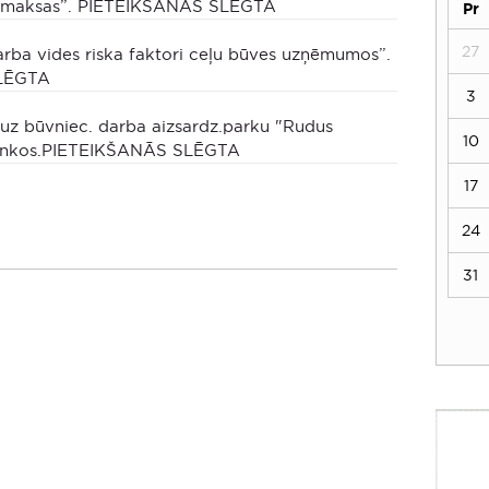
izmaksas”. PIETEIKŠANĀS SLĒGTA
Pr
27
rba vides riska faktori ceļu būves uzņēmumos”.
LĒGTA
3
uz būvniec. darba aizsardz.parku "Rudus
10
sinkos.PIETEIKŠANĀS SLĒGTA
17
24
31