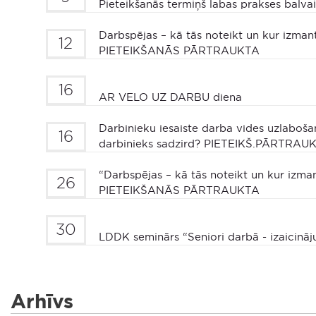
Pieteikšanās termiņš labas prakses balvai
Darbspējas – kā tās noteikt un kur izmant
12
PIETEIKŠANĀS PĀRTRAUKTA
16
AR VELO UZ DARBU diena
Darbinieku iesaiste darba vides uzlabošan
16
darbinieks sadzird? PIETEIKŠ.PĀRTRAU
“Darbspējas – kā tās noteikt un kur izman
26
PIETEIKŠANĀS PĀRTRAUKTA
30
LDDK seminārs “Seniori darbā - izaicināju
Arhīvs