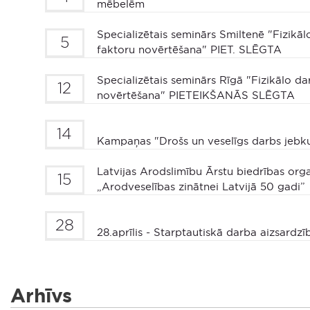
mēbelēm
Specializētais seminārs Smiltenē "Fizikāl
5
faktoru novērtēšana" PIET. SLĒGTA
Specializētais seminārs Rīgā "Fizikālo da
12
novērtēšana" PIETEIKŠANĀS SLĒGTA
14
Kampaņas "Drošs un veselīgs darbs jebk
Latvijas Arodslimību Ārstu biedrības org
15
„Arodveselības zinātnei Latvijā 50 gadi”
28
28.aprīlis - Starptautiskā darba aizsardzī
Arhīvs