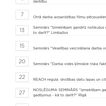
darbību
7
Otrā darba aizsardzības filmu pēcpusdie
Seminārs "Izmeklējam gandrīz notikušus 
13
to darīt?" Limbažos
15
Seminārs "Veselības veicināšana darba v
20
Seminārs "Darba vides ķīmiskie riska fakt
22
REACH regula: drošības datu lapas un cit
NOSLĒGUMA SEMINĀRS "Izmeklējam gand
27
gadījumus - kā to darīt?" Rīgā